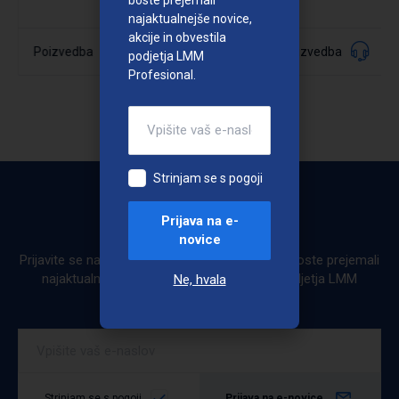
najaktualnejše novice,
akcije in obvestila
040749
Poizvedba
Poizvedba
Šifra:
podjetja LMM
Profesional.
Podrobno
Strinjam se s pogoji
Prijava na e-
Bodite obveščeni
novice
Prijavite se na e-novice. Ob prijavi na e-novice boste prejemali
najaktualnejše novice, akcije in obvestila podjetja LMM
Ne, hvala
Profesional.
Strinjam se s pogoji
Prijava na e-novice