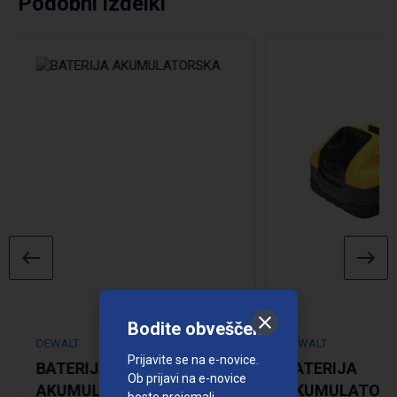
Podobni izdelki
Podrobno
Bodite obveščeni
DEWALT
DEWALT
Prijavite se na e-novice.
BATERIJA
BATERIJA
Ob prijavi na e-novice
AKUMULATORSKA
AKUMULATOR
boste prejemali