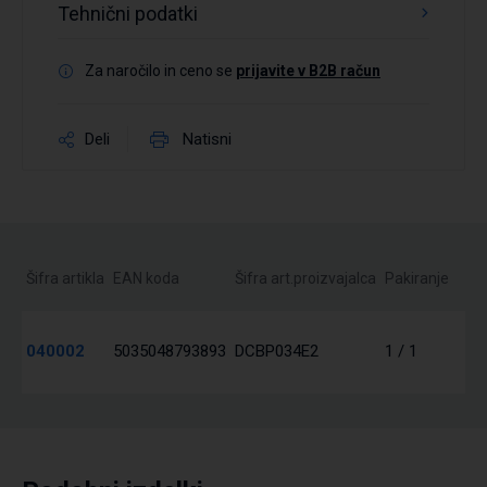
Tehnični podatki
Za naročilo in ceno se
prijavite v B2B račun
Deli
Natisni
Šifra artikla
EAN koda
Šifra art.proizvajalca
Pakiranje
040002
5035048793893
DCBP034E2
1 / 1