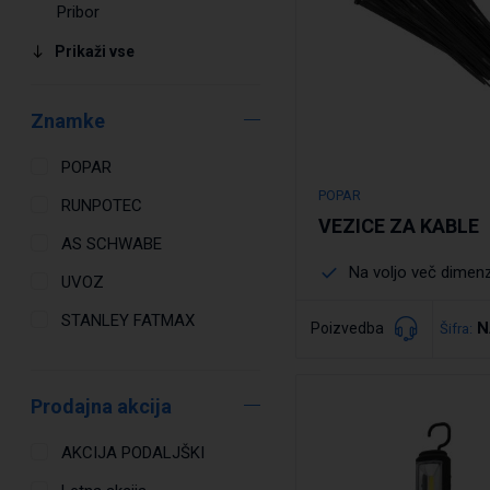
Pribor
Prikaži vse
Znamke
POPAR
POPAR
RUNPOTEC
VEZICE ZA KABLE
AS SCHWABE
Na voljo več dimenz
UVOZ
STANLEY FATMAX
N
Poizvedba
Šifra:
Podrobno
Prodajna akcija
AKCIJA PODALJŠKI