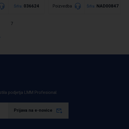
036624
NAD00847
Poizvedba
Šifra:
Šifra:
Podrobno
7
drobno
v
estila podjetja LMM Profesional.
Prijava na e-novice