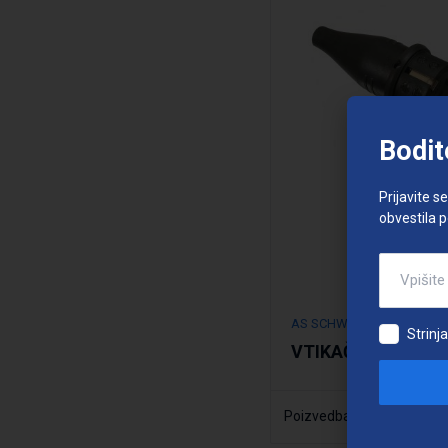
Bodit
Prijavite s
obvestila 
AS SCHWABE
Strinj
VTIKAČ GUMI
Poizvedba
Šifra:
Podrobno