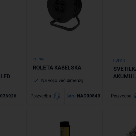
POPAR
POPAR
ROLETA KABELSKA
SVETILK
LED
AKUMUL
Na voljo več dimenzij
036926
NAD00849
Poizvedba
Poizvedba
Šifra:
Podrobno
Po