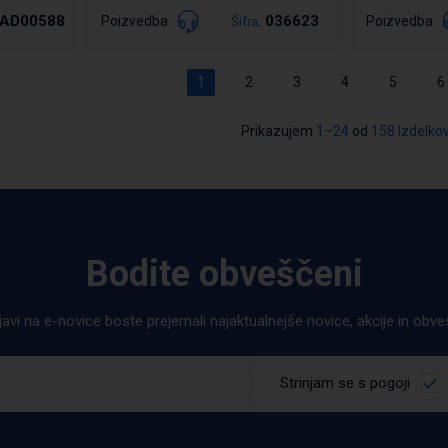
AD00588
036623
Poizvedba
Poizvedba
Šifra:
1
2
3
4
5
6
Podrobno
Po
Prikazujem
1–24
od
158 Izdelko
Bodite obveščeni
ijavi na e-novice boste prejemali najaktualnejše novice, akcije in obv
Strinjam se s pogoji