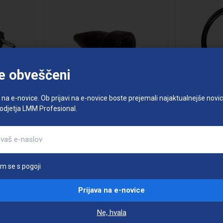
e obveščeni
e na e-novice. Ob prijavi na e-novice boste prejemali najaktualnejše novice
podjetja LMM Profesional.
RUNPOTEC
PREDVLE
AS SCHWABE
am se s pogoji
VTIČNICA GUMI
Na volj
Prijava na e-novice
026287
026288
Poizvedba
Poizvedba
Šifra:
Po
Ne, hvala