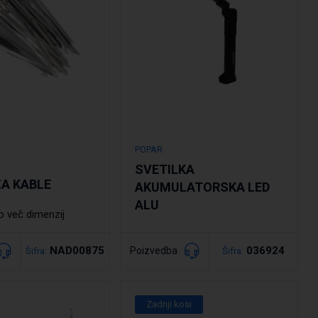
POPAR
SVETILKA
ZA KABLE
AKUMULATORSKA LED
ALU
o več dimenzij
NAD00875
036924
Poizvedba
Šifra:
Šifra:
drobno
Podrobno
Zadnji kosi