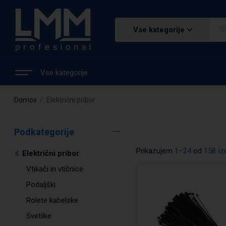
Vse kategorije
Vse kategorije
Domov
Električni pribor
Podkategorije
Prikazujem
1–24
od
158 Iz
Električni pribor
Vtikači in vtičnice
Podaljški
Rolete kabelske
Svetilke