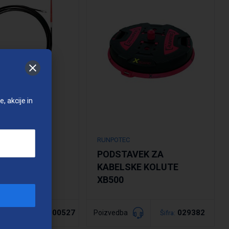
, akcije in
RUNPOTEC
PODSTAVEK ZA
KA RUNPO 1
KABELSKE KOLUTE
XB500
o več dimenzij
NAD00527
029382
Poizvedba
Šifra:
Šifra:
drobno