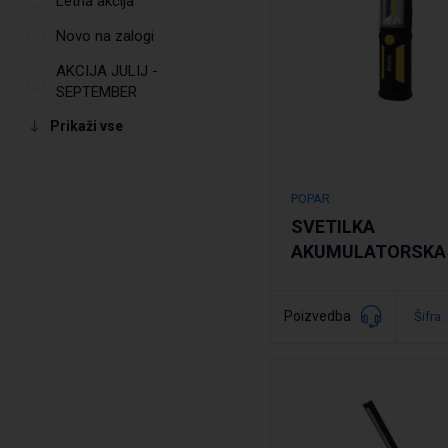
Letna akcija
Novo na zalogi
AKCIJA JULIJ -
SEPTEMBER
Prikaži vse
POPAR
SVETILKA
AKUMULATORSKA 
Poizvedba
Šifra:
Podrobno