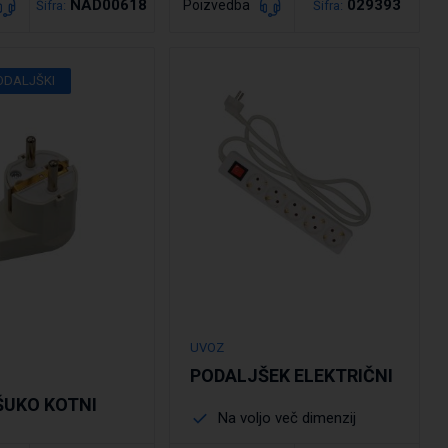
NAD00618
029393
Poizvedba
Šifra:
Šifra:
drobno
Podrobno
ODALJŠKI
UVOZ
PODALJŠEK ELEKTRIČNI
ŠUKO KOTNI
Na voljo več dimenzij