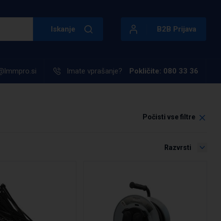
Iskanje
B2B Prijava
@lmmpro.si
Imate vprašanje?
Pokličite: 080 33 36
Počisti vse filtre
Razvrsti