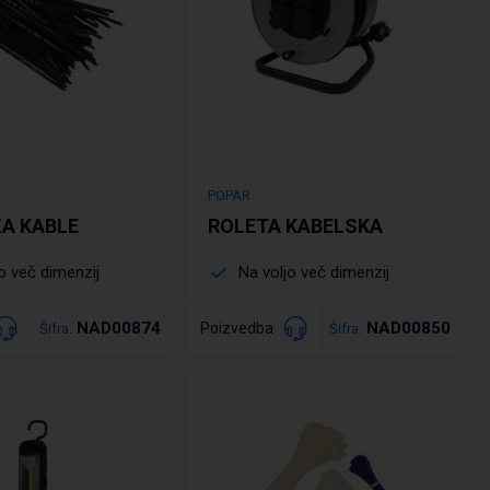
POPAR
ZA KABLE
ROLETA KABELSKA
o več dimenzij
Na voljo več dimenzij
NAD00874
NAD00850
Poizvedba
Šifra:
Šifra:
drobno
Podrobno