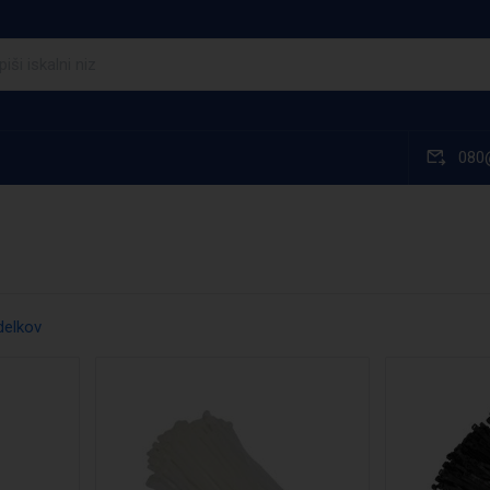
080
delkov