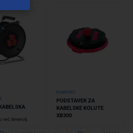
Podrobno
RUNPOTEC
E
PODSTAVEK ZA
KABELSKA
KABELSKE KOLUTE
XB300
o več dimenzij