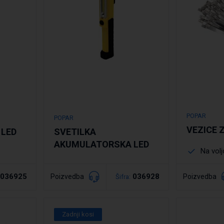
POPAR
POPAR
VEZICE 
LED
SVETILKA
AKUMULATORSKA LED
Na volj
036925
036928
Poizvedba
Poizvedba
Šifra:
Podrobno
Po
Zadnji kosi