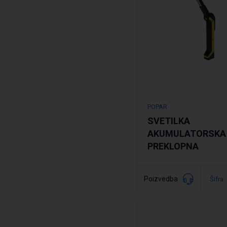
POPAR
SVETILKA
AKUMULATORSKA 
PREKLOPNA
Poizvedba
Šifra:
Podrobno