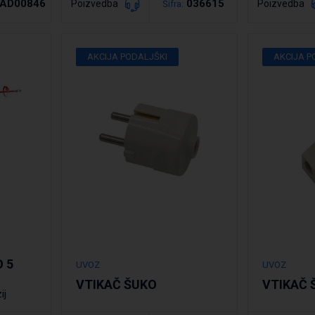
AD00846
036615
Poizvedba
Poizvedba
Šifra:
Po
AKCIJA PODALJŠKI
AKCIJA P
Podrobno
 5
UVOZ
UVOZ
VTIKAČ ŠUKO
VTIKAČ 
ij