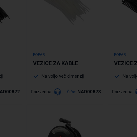
POPAR
POPAR
VEZICE ZA KABLE
VEZICE 
ij
Na voljo več dimenzij
Na volj
AD00872
NAD00873
Poizvedba
Poizvedba
Šifra:
Podrobno
Po