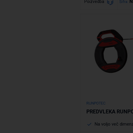
N
Poizvedba
Šifra:
Podrobno
RUNPOTEC
PREDVLEKA RUNPO
Na voljo več dimenz