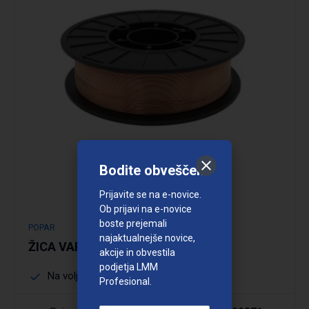
Podrobno
Bodite obveščeni
Prijavite se na e-novice.
Ob prijavi na e-novice
boste prejemali
POPAR
najaktualnejše novice,
ŽICA VARILNA SG2 POPAR
akcije in obvestila
podjetja LMM
Na voljo več dimenzij
Profesional.