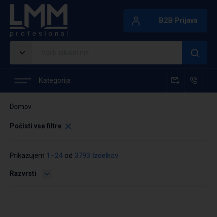
B2B Prijava
Kategorija
Domov
Počisti vse filtre
Prikazujem
1–24
od
3793 Izdelkov
Razvrsti