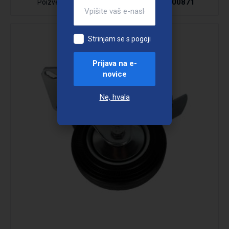
NAD00871
Poizvedba
Šifra:
Strinjam se s pogoji
Prijava na e-
novice
Ne, hvala
Podrobno