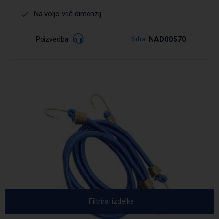
Na voljo več dimenzij
NAD00570
Poizvedba
Šifra:
Podrobno
Filtriraj izdelke