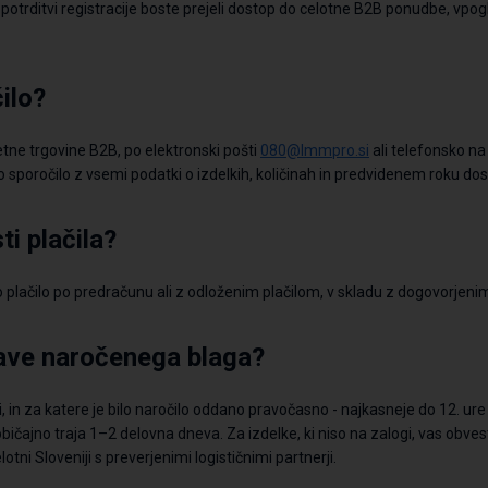
potrditvi
registracije
boste prejeli dostop do celotne B2B ponudbe,
vpogl
ilo?
letne
trgovine
B2B
, po elektronski pošti
080@lmmpro.si
ali telefonsko
na 
 sporočilo z vsemi podatki o izdelkih, količinah in predvidenem roku dos
i plačila?
čilo po predračunu ali z odloženim plačilom, v skladu z dogovorjeni
ave naročenega blaga?
i,
in za katere je bilo naročilo oddano pravočasno - najkasneje do
1
2
. ur
bičajno traja 1–2 delovna dneva. Za izdelke, ki niso na zalogi, vas obv
ni Sloveniji s preverjenimi logističnimi partnerji.