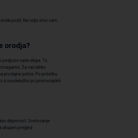
tronski pošti. Na voljo smo vam
ve
orodja?
o podporo naše ekipe. To
pomagamo. Za vas
lahko
a prodajne police.
Po pričetku
o z soudeležbo pri promocijskih
šo dejavnost. Svetovanje
za skupen pregled