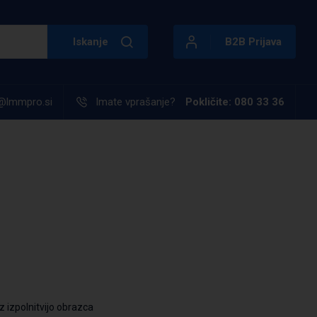
Iskanje
B2B Prijava
@lmmpro.si
Imate vprašanje?
Pokličite: 080 33 36
z izpolnitvijo obrazca