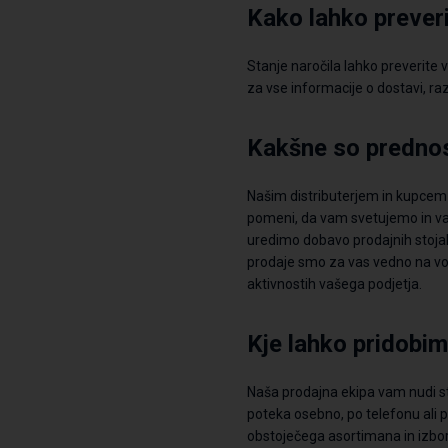
Kako lahko prever
Stanje naročila lahko preverite 
za vse informacije o dostavi, ra
Kakšne so prednos
Našim distributerjem in kupce
pomeni, da vam svetujemo in 
uredimo dobavo
prodajn
ih
stoja
prodaje smo za vas vedno na vol
aktivnostih vašega podjetja.
Kje lahko pridobim
Naša prodajna ekipa vam nudi st
poteka osebno, po telefonu ali 
obstoječega
asortimana
in izbo