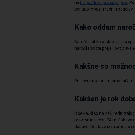
na
https://lmmpro.si/prijava
,
Po 
ponudb in vaših rednih pogojev.
Kako oddam naroč
Naročilo lahko oddate preko sp
naročila
boste prejeli
potrditveno
Kakšne so možnost
Poslovnim kupcem omogočamo pla
Kakšen je rok dob
Izdelke, ki so na
naši redni
zalog
praviloma v roku 24
ur.
Dobava o
dobave. Dostavo izvajamo po celot