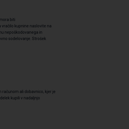
mora biti
a vračilo kupnine naslovite na
rejemu nepoškodovanega
in
lovno sodelovanje. Strošek
m računom ali dobavnico, kjer je
zdelek kupili
v nadaljnjo