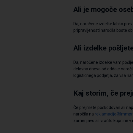
Ali je mogoče oseb
Da, naročene izdelke lahko pr
pripravljenosti naročila boste ob
Ali izdelke pošlje
Da, naročene izdelke vam pošlj
delovna dneva
od oddaje naroči
logističnega podje
tja, za vsa n
Kaj storim, če pr
Če prejmete poškodovan ali napa
naročila
na
reklamacije@lmmpro
zamenjavo ali vračilo
kupnine
v 