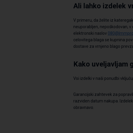
Ali lahko izdelek 
V primeru, da želite
iz kateregak
neuporabljen,
nepoškodovan,
v 
elektronski naslov
080@lmmpro.
celovitega
blaga se kupnina pov
dostave za vrnjeno blago prev
Kako uveljavljam g
Vsi izdelki v naši ponudbi
vključ
Garancijski zahtevek
za popravi
razviden datum nakupa. Izdele
obravnavo.