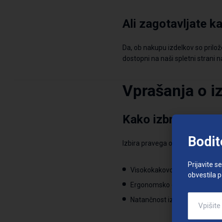
Ali zagotavljate k
Da, ob nakupu izdelkov so prilož
dostopni na naši spletni strani 
Vprašanja o i
Kako izbrati prav
Bodit
Izbira pravega orodja je odvisna
Prijavite s
Visokokakovostne materiale
(
obvestila 
Ergonomsko oblikovane roča
Natančnost izdelave
, ki omog