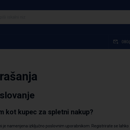
080
rašanja
oslovanje
m kot kupec za spletn
i nakup
?
vini je namenjena izključno poslovnim uporabnikom. Registrirate se lahko 