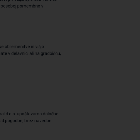
e posebej pomembno v
e obremenitve in višjo
e v delavnici ali na gradbišču,
nal d.o.o. upoštevamo določbe
i od pogodbe, brez navedbe