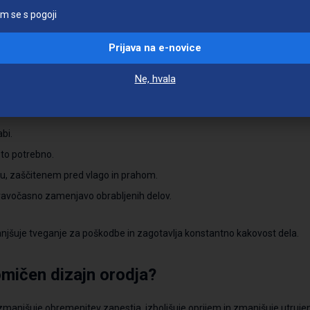
pomagajo izbrati optimalno orodje glede na področje uporabe – od grad
am se s pogoji
Prijava na e-novice
rževati ročno orodje?
Ne, hvala
rno uporabo orodja priporočamo:
bi.
e to potrebno.
u, zaščitenem pred vlago in prahom.
ravočasno zamenjavo obrabljenih delov.
njšuje tveganje za poškodbe in zagotavlja konstantno kakovost dela.
mičen dizajn orodja?
anjšuje obremenitev zapestja, izboljšuje oprijem in zmanjšuje utrujenos