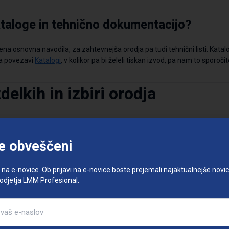
ataloge in tehnično dokumentacijo?
ena osnovna navodila, za zahtevnejša orodja pa tudi tehnični listi. Kata
na povezavi
Katalogi
, v kolikor pa bi želeli tiskan izvod, pa nam to sporočit
zdelkih in
izbir
i orodja
o orodje za profesionalno uporabo?
e obveščeni
 od vrste dela, materialov in intenzivnosti uporabe.
Pri profesionalni up
e na e-novice. Ob prijavi na e-novice boste prejemali najaktualnejše novice
jeklo, krom-vanadij, karbidne zlitine ipd.), ki zagotavljajo dolgotrajno up
podjetja LMM Profesional.
je
za udoben oprijem, manj vibracij in večjo varnost pri delu.
oča zanesljive rezultate tudi pri ponavljajočem se delu.