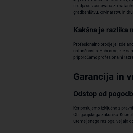
orodja so zasnovana za natanč
gradbeništvu, kovinarstvu in dr
Kakšna je razlika 
Profesionalno orodje je izdelan
natančnostjo.
Hobi orodje je na
priporočamo profesionalni razred,
Garancija in v
Odstop od pogod
Ker poslujemo izključno z prav
Obligacijskega zakonika. Kupec 
utemeljenega razloga, veljajo dol