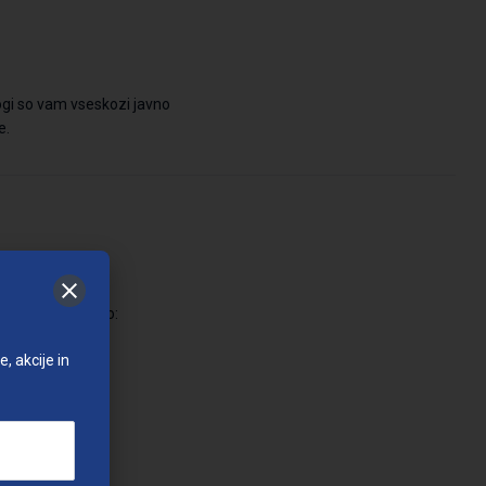
logi so vam vseskozi javno
e.
orabi priporočamo:
, akcije in
orabo.