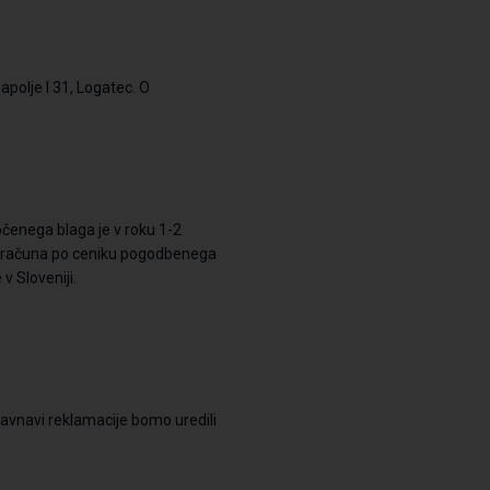
apolje I 31, Logatec
.
O
očenega blaga je v roku
1-2
obračuna po ceniku pogodbenega
v Sloveniji.
avnavi
reklamacije
bomo uredili