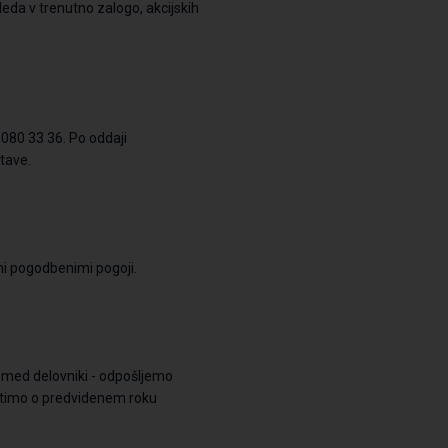
eda v trenutno zalogo, akcijskih
080 33 36
. Po oddaji
tave.
mi
pogodbenimi
pogoji.
e
med delovniki -
odpošljemo
estimo o predvidenem roku