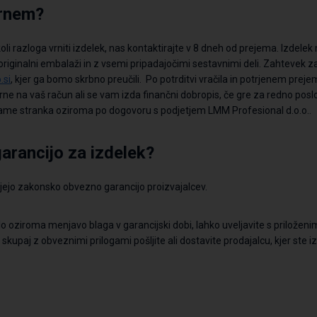
vrnem?
oli razloga
vrniti izdelek, nas kontaktirajte v 8 dneh od prejema. Izdelek 
originalni embalaži in z vsemi pripadajočimi
sestavnimi
deli. Zahtevek z
si
, kjer ga bomo skrbno preučili. Po potrditvi vračila in potrjenem p
rne na vaš račun ali se
vam
izda finančni dobropis, če gre za redno pos
zame stranka
oziroma
po dogovoru s podjetjem LMM
Profesional
d.o.o
..
arancijo za izdelek?
ujejo zakonsko obvezno garancijo proizvajalc
ev
.
lo oziroma menjavo blaga v garancijski dobi, lahko
uveljavite s priloženi
k
skupaj z obveznimi prilogami
pošljite ali dostavite
prodajalcu, kjer ste i