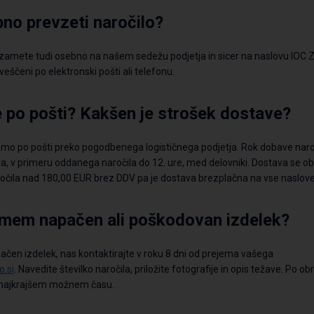
no prevzeti naročilo?
evzamete tudi osebno na našem
sedežu podjetja in sicer na naslovu
IOC Z
veščeni po elektronski pošti ali telefonu.
te po pošti? Kakšen je strošek dostave?
emo po pošti preko pogodbenega logističnega podjetja. Rok dobave nar
la, v primeru oddanega naročila do
1
2
. ure
, med delovniki. Dostava se 
aročila nad 180,00 EUR brez DDV pa je dostava brezplačna na vse naslove 
ejmem napačen ali poškodovan izdelek?
čen izdelek, nas kontaktirajte v
roku
8 dn
i
od prejema
vašega
.si
.
Navedite
številko naročila,
priložite
fotografije in opis težave.
Po
obr
najkrajšem možnem času
.