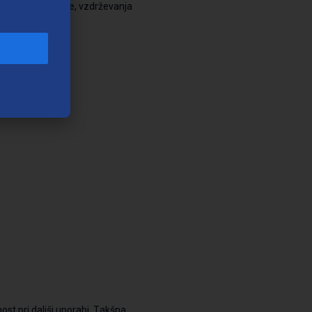
beništva, montaže, vzdrževanja
t pri daljši uporabi.
T
akšna