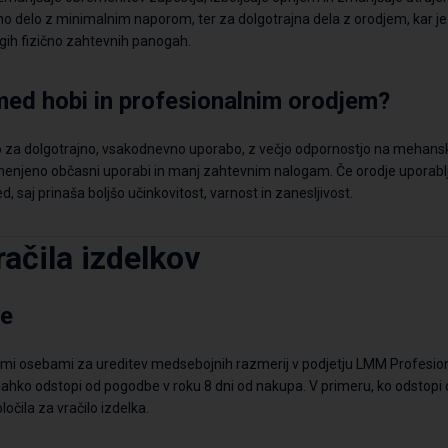
no delo z minimalnim naporom,
ter za dolgotrajna dela z orodjem,
kar j
ugih fizično zahtevnih panogah.
med hobi in profesionalnim orodjem?
o za dolgotrajno, vsakodnevno uporabo, z večjo odpornostjo na mehansk
menjeno občasni uporabi in manj zahtevnim nalogam. Če orodje uporabljat
 saj prinaša boljšo učinkovitost, varnost in zanesljivost.
račila
izdelkov
be
nimi osebami za ureditev medsebojnih razmerij v podjetju LMM Profesio
lahko odstopi od pogodbe v roku 8 dni od nakupa. V primeru, ko odstop
očila za vračilo izdelka.