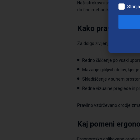
Naši strokovni svetovalci vam 
Strinj
do fine mehanike.
Kako pravilno vzd
Za dolgo življenjsko dobo in va
Redno čiščenje po vsaki upora
Mazanje gibljivih
delov, kjer j
Skladiščenje v suhem prostor
Redne vizualne preglede in p
Pravilno vzdrževano orodje zma
Kaj pomeni ergono
Ergonomsko oblikovano orodje zm