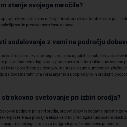
im stanje svojega naročila?
v uporabniškem profilu na naši spletni strani ali nas kontaktirate po elek
zpoložljivosti in predvidenem času dobave.
ti sodelovanja z vami na področju doba
m ne nudimo samo kvalitetnega
orodja po ugodnih cenah, temveč celovit
vam
po predhodnem dogovoru
v prodajnem prostoru
lahko
tudi osebno 
l ali košar, poskrbimo za dostavo
, montažo
in samo umestitev izdelkov n
jo za dodatna tehnična vprašanja ter za poprodajno in prodajno podpor
 strokovno svetovanje pri izbiri orodja?
rokovno podporo pri izbiri
orodja,
pripomočkov in dodatne opreme za va
prek e-pošte. Naša prodajna ekipa vam bo predlagala tudi osebni obisk 
r najoptimalnejšega orodja za nadgradnjo vaše obstoječe ponudbe.