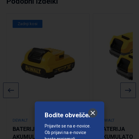
Podobni izdelki
Zadnji kosi
Bodite obveščeni
DEWALT
DEWALT
Prijavite se na e-novice.
BATERIJA
BATERIJA
Ob prijavi na e-novice
AKUMULATORSKA
AKUMULATOR
boste prejemali