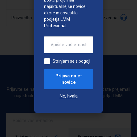
najaktualnejše novice,
akcije in obvestila
040028
Poizvedba
Poizvedba
Šifra:
podjetja LMM
Profesional.
Podrobno
Podrobno
Strinjam se s pogoji
Prijava na e-
Bodite obveščeni
novice
Prijavite se na e-novice. Ob prijavi na e-novice boste prejemali
najaktualnejše novice, akcije in obvestila podjetja LMM
Ne, hvala
Profesional.
Strinjam se s pogoji
Prijava na e-novice