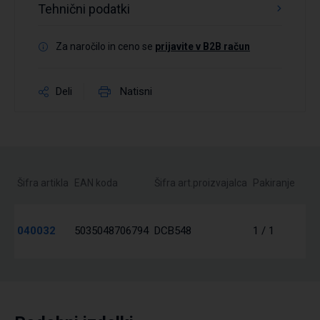
Tehnični podatki
Za naročilo in ceno se
prijavite v B2B račun
Deli
Natisni
Šifra artikla
EAN koda
Šifra art.proizvajalca
Pakiranje
040032
5035048706794
DCB548
1 / 1