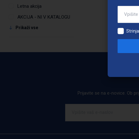
Letna akcija
AKCIJA - NI V KATALOGU
Prikaži vse
Strinj
Prijavite se na e-novice. Ob pr