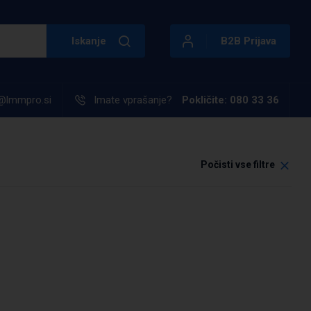
Iskanje
B2B Prijava
@lmmpro.si
Imate vprašanje?
Pokličite: 080 33 36
Počisti vse filtre