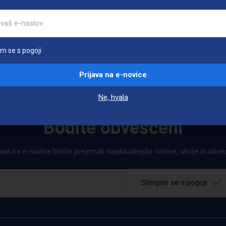
am se s pogoji
Prijava na e-novice
Ne, hvala
Bodite obveščeni
ijavi na e-novice boste prejemali najaktualnejše novice, akcije in obv
Strinjam se s pogoji