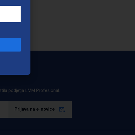
estila podjetja LMM Profesional.
Prijava na e-novice