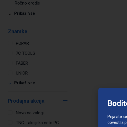
Ročno orodje
Prikaži vse
Znamke
POPAR
7C TOOLS
FABER
UNIOR
Prikaži vse
Prodajna akcija
Bodit
Novo na zalogi
Prijavite s
obvestila 
TNC - akcijska neto PC