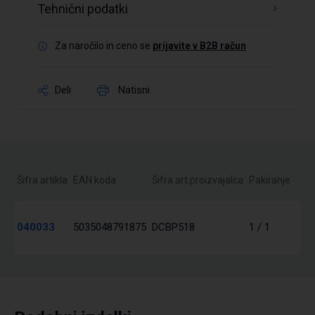
Tehnični podatki
Za naročilo in ceno se
prijavite v B2B račun
Deli
Natisni
Šifra artikla
EAN koda
Šifra art.proizvajalca
Pakiranje
040033
5035048791875
DCBP518
1 / 1