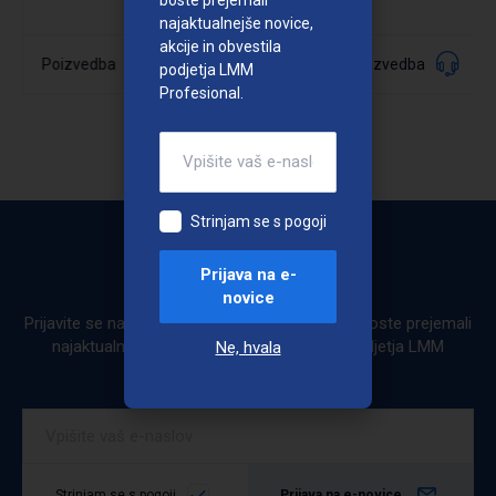
najaktualnejše novice,
akcije in obvestila
040749
Poizvedba
Poizvedba
Šifra:
podjetja LMM
Profesional.
Podrobno
Strinjam se s pogoji
Prijava na e-
Bodite obveščeni
novice
Prijavite se na e-novice. Ob prijavi na e-novice boste prejemali
najaktualnejše novice, akcije in obvestila podjetja LMM
Ne, hvala
Profesional.
Strinjam se s pogoji
Prijava na e-novice