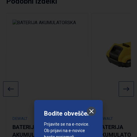
Podobni izdelki
Podrobno
Bodite obveščeni
DEWALT
DEWALT
Prijavite se na e-novice.
BATERIJA
BATERIJA
Ob prijavi na e-novice
AKUMULATORSKA
AKUMULATOR
boste prejemali