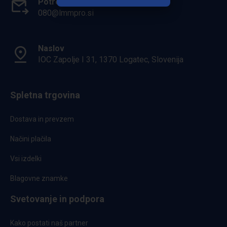
Potrebuješ pomoč?
080@lmmpro.si
Naslov
IOC Zapolje I 31, 1370 Logatec, Slovenija
Spletna trgovina
Dostava in prevzem
Načini plačila
Vsi izdelki
Blagovne znamke
Svetovanje in podpora
Kako postati naš partner