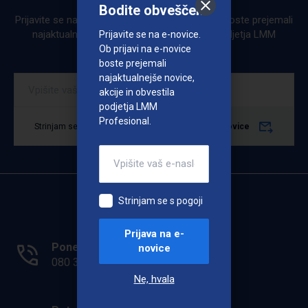
Bodite obveščeni
Prijavite se na e-novice. Ob prijavi na e-novice boste prejemali
najaktualnejše novice, akcije in obvestila podjetja LMM
Prijavite se na e-novice.
Profesional.
Ob prijavi na e-novice
boste prejemali
najaktualnejše novice,
akcije in obvestila
podjetja LMM
Profesional.
Strinjam se s pogoji
Prijava na e-novice
Strinjam se s pogoji
Prijava na e-
Ponedeljek - Petek: 7.00 - 15.00
novice
080 33 36
Ne, hvala