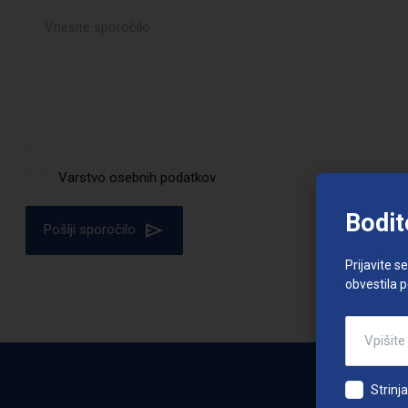
Varstvo osebnih podatkov
Bodit
Pošlji sporočilo
Prijavite s
obvestila 
Strinj