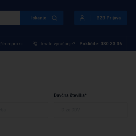
Iskanje
B2B Prijava
@lmmpro.si
Imate vprašanje?
Pokličite: 080 33 36
Davčna številka*