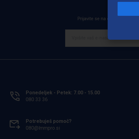
Prijavite se na e-novice. Ob pr
Ponedeljek - Petek: 7.00 - 15.00
080 33 36
Potrebuješ pomoč?
080@lmmpro.si