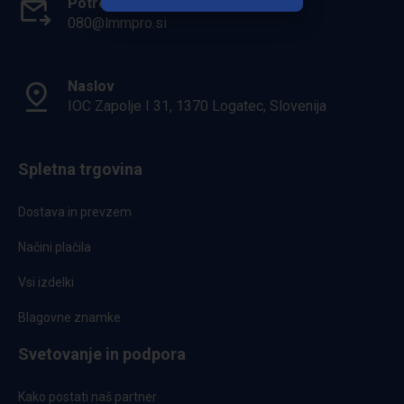
Potrebuješ pomoč?
080@lmmpro.si
Naslov
IOC Zapolje I 31, 1370 Logatec, Slovenija
Spletna trgovina
Dostava in prevzem
Načini plačila
Vsi izdelki
Blagovne znamke
Svetovanje in podpora
Kako postati naš partner