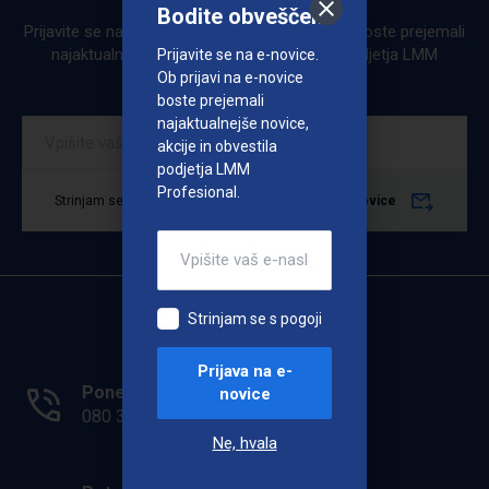
Bodite obveščeni
Prijavite se na e-novice. Ob prijavi na e-novice boste prejemali
najaktualnejše novice, akcije in obvestila podjetja LMM
Prijavite se na e-novice.
Profesional.
Ob prijavi na e-novice
boste prejemali
najaktualnejše novice,
akcije in obvestila
podjetja LMM
Profesional.
Strinjam se s pogoji
Prijava na e-novice
Strinjam se s pogoji
Prijava na e-
Ponedeljek - Petek: 7.00 - 15.00
novice
080 33 36
Ne, hvala