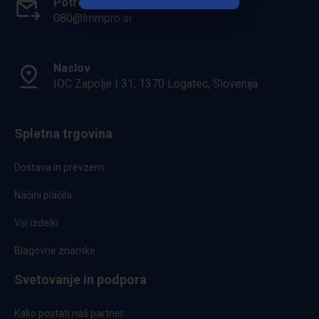
Potrebuješ pomoč?
080@lmmpro.si
Naslov
IOC Zapolje I 31, 1370 Logatec, Slovenija
Spletna trgovina
Dostava in prevzem
Načini plačila
Vsi izdelki
Blagovne znamke
Svetovanje in podpora
Kako postati naš partner