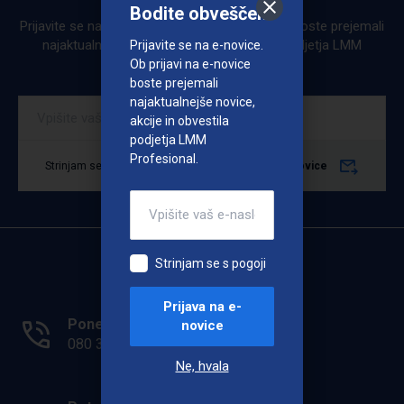
Bodite obveščeni
Prijavite se na e-novice. Ob prijavi na e-novice boste prejemali
najaktualnejše novice, akcije in obvestila podjetja LMM
Prijavite se na e-novice.
Profesional.
Ob prijavi na e-novice
boste prejemali
najaktualnejše novice,
akcije in obvestila
podjetja LMM
Profesional.
Strinjam se s pogoji
Prijava na e-novice
Strinjam se s pogoji
Prijava na e-
Ponedeljek - Petek: 7.00 - 15.00
novice
080 33 36
Ne, hvala