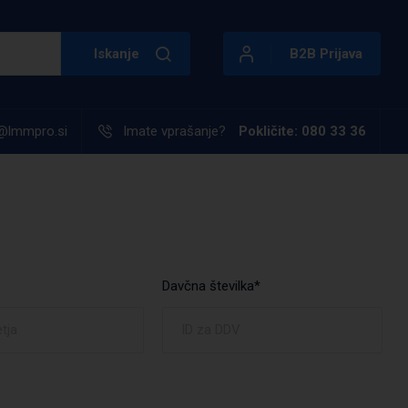
Iskanje
B2B Prijava
@lmmpro.si
Imate vprašanje?
Pokličite: 080 33 36
Davčna številka*