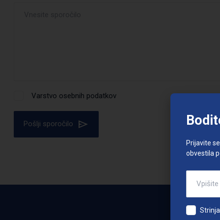
Varstvo osebnih podatkov
Bodit
Pošlji sporočilo
Prijavite s
obvestila 
Strinj