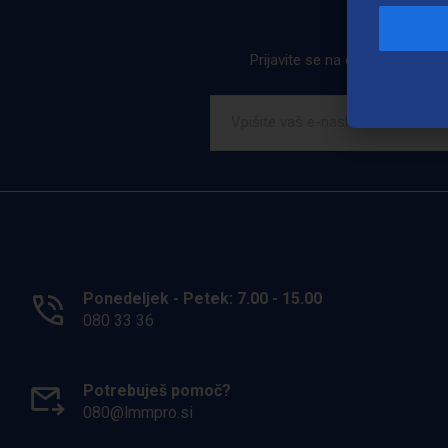
Prijavite se na e-novice. Ob pr
Ponedeljek - Petek: 7.00 - 15.00
080 33 36
Potrebuješ pomoč?
080@lmmpro.si