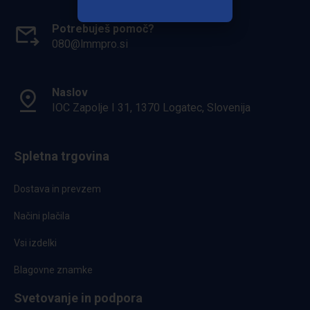
Potrebuješ pomoč?
080@lmmpro.si
Naslov
IOC Zapolje I 31, 1370 Logatec, Slovenija
Spletna trgovina
Dostava in prevzem
Načini plačila
Vsi izdelki
Blagovne znamke
Svetovanje in podpora