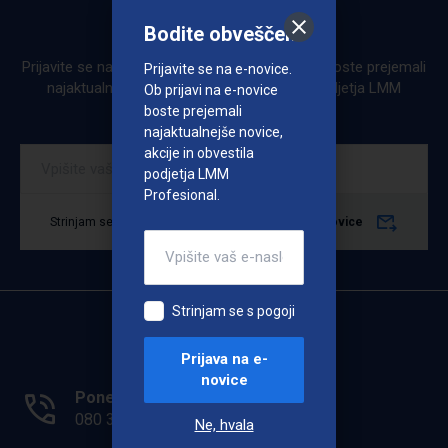
Bodite obveščeni
Bodite obveščeni
Prijavite se na e-novice. Ob prijavi na e-novice boste prejemali
Prijavite se na e-novice.
najaktualnejše novice, akcije in obvestila podjetja LMM
Ob prijavi na e-novice
Profesional.
boste prejemali
najaktualnejše novice,
akcije in obvestila
podjetja LMM
Profesional.
Strinjam se s pogoji
Prijava na e-novice
Strinjam se s pogoji
Prijava na e-
novice
Ponedeljek - Petek: 7.00 - 15.00
080 33 36
Ne, hvala