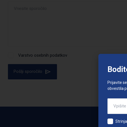
Varstvo osebnih podatkov
Bodit
Pošlji sporočilo
Prijavite s
obvestila 
Strinj