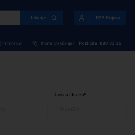
Iskanje
B2B Prijava
@lmmpro.si
Imate vprašanje?
Pokličite: 080 33 36
Davčna številka*