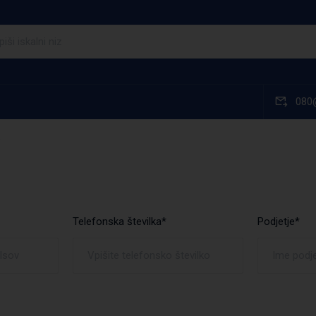
080
O
Telefonska številka*
Podjetje*