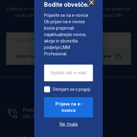
Bodite obveščeni
Prijavite se na e-novice. Ob prijavi na e-novice boste prejemali
najaktualnejše novice, akcije in obvestila podjetja LMM
Prijavite se na e-novice.
Profesional.
Ob prijavi na e-novice
boste prejemali
najaktualnejše novice,
akcije in obvestila
podjetja LMM
Profesional.
Strinjam se s pogoji
Prijava na e-novice
Strinjam se s pogoji
Prijava na e-
Ponedeljek - Petek: 7.00 - 15.00
novice
080 33 36
Ne, hvala