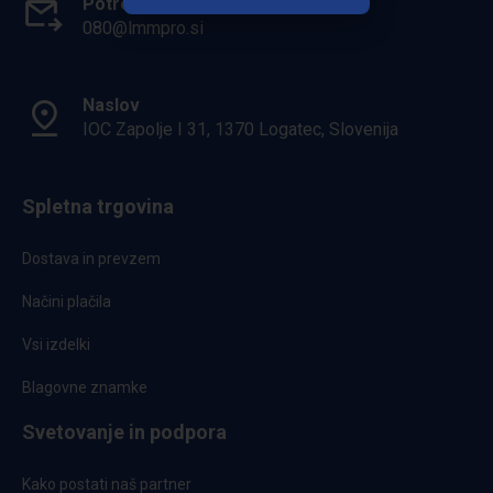
Potrebuješ pomoč?
080@lmmpro.si
Naslov
IOC Zapolje I 31, 1370 Logatec, Slovenija
Spletna trgovina
Dostava in prevzem
Načini plačila
Vsi izdelki
Blagovne znamke
Svetovanje in podpora
Kako postati naš partner