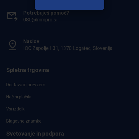
Potrebuješ pomoč?
080@lmmpro.si
Naslov
IOC Zapolje I 31, 1370 Logatec, Slovenija
Spletna trgovina
Dostava in prevzem
Načini plačila
Vsi izdelki
Blagovne znamke
Svetovanje in podpora