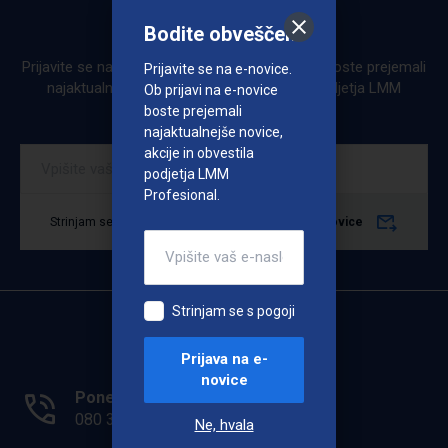
Bodite obveščeni
Bodite obveščeni
Prijavite se na e-novice. Ob prijavi na e-novice boste prejemali
Prijavite se na e-novice.
najaktualnejše novice, akcije in obvestila podjetja LMM
Ob prijavi na e-novice
Profesional.
boste prejemali
najaktualnejše novice,
akcije in obvestila
podjetja LMM
Profesional.
Strinjam se s pogoji
Prijava na e-novice
Strinjam se s pogoji
Prijava na e-
novice
Ponedeljek - Petek: 7.00 - 15.00
080 33 36
Ne, hvala