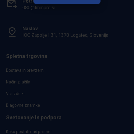
Potrebuješ pomoč?
080@lmmpro.si
Naslov
IOC Zapolje I 31, 1370 Logatec, Slovenija
Spletna trgovina
Dostava in prevzem
Načini plačila
Vsi izdelki
Blagovne znamke
Svetovanje in podpora
Kako postati naš partner