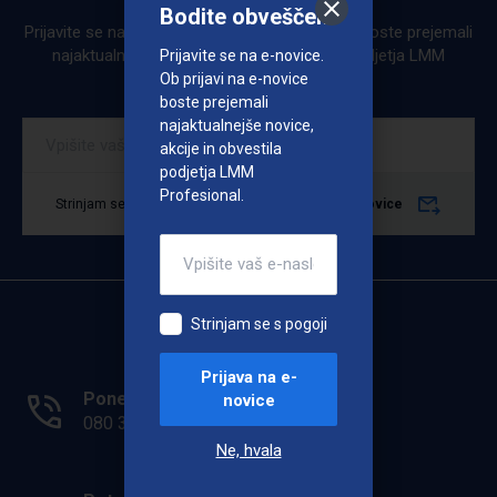
Bodite obveščeni
Prijavite se na e-novice. Ob prijavi na e-novice boste prejemali
najaktualnejše novice, akcije in obvestila podjetja LMM
Prijavite se na e-novice.
Profesional.
Ob prijavi na e-novice
boste prejemali
najaktualnejše novice,
akcije in obvestila
podjetja LMM
Profesional.
Strinjam se s pogoji
Prijava na e-novice
Strinjam se s pogoji
Prijava na e-
Ponedeljek - Petek: 7.00 - 15.00
novice
080 33 36
Ne, hvala