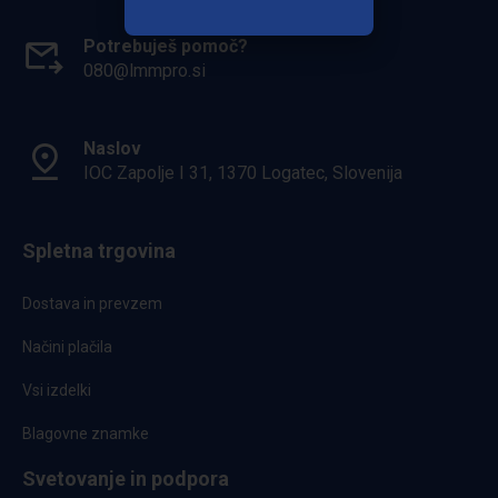
Potrebuješ pomoč?
080@lmmpro.si
Naslov
IOC Zapolje I 31, 1370 Logatec, Slovenija
Spletna trgovina
Dostava in prevzem
Načini plačila
Vsi izdelki
Blagovne znamke
Svetovanje in podpora