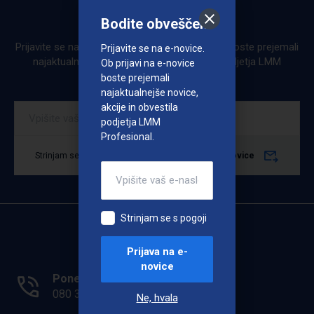
Bodite obveščeni
Bodite obveščeni
Prijavite se na e-novice. Ob prijavi na e-novice boste prejemali
Prijavite se na e-novice.
najaktualnejše novice, akcije in obvestila podjetja LMM
Ob prijavi na e-novice
Profesional.
boste prejemali
najaktualnejše novice,
akcije in obvestila
podjetja LMM
Profesional.
Strinjam se s pogoji
Prijava na e-novice
Strinjam se s pogoji
Prijava na e-
novice
Ponedeljek - Petek: 7.00 - 15.00
080 33 36
Ne, hvala