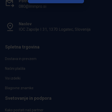
Potrebuješ pomoč?
080@lmmpro.si
Naslov
IOC Zapolje I 31, 1370 Logatec, Slovenija
Spletna trgovina
Dostava in prevzem
Načini plačila
Vsi izdelki
Blagovne znamke
Svetovanje in podpora
Kako postati naš partner