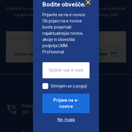
Bodite obveščeni
Prijavite se na e-novice. Ob prijavi na e-novice boste prejemali
najaktualnejše novice, akcije in obvestila podjetja LMM
Prijavite se na e-novice.
Profesional.
Ob prijavi na e-novice
boste prejemali
najaktualnejše novice,
akcije in obvestila
podjetja LMM
Profesional.
Strinjam se s pogoji
Prijava na e-novice
Strinjam se s pogoji
Prijava na e-
Ponedeljek - Petek: 7.00 - 15.00
novice
080 33 36
Ne, hvala