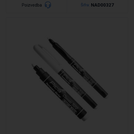
NAD00327
Poizvedba
Šifra:
Podrobno