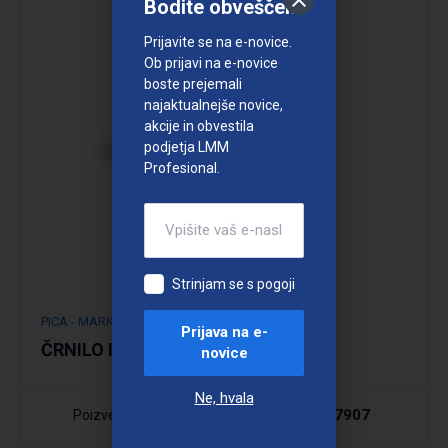
Bodite obveščeni
Podrobno
Prijavite se na e-novice.
Ob prijavi na e-novice
boste prejemali
najaktualnejše novice,
akcije in obvestila
podjetja LMM
Profesional.
Strinjam se s pogoji
PICA - MARKER
Prijava na e-
ČRNILO INK IN BIG INK
novice
Ne, hvala
037907
Poizvedba
Šifra: