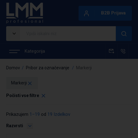
B2B Prijava
Kategorija
Domov
Pribor za označevanje
Markerji
Markerji
Počisti vse filtre
Prikazujem
1–19
od
19 Izdelkov
Razvrsti