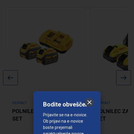
DEWALT
DEWALT
Bodite obveščeni
POLNILEC ZA BATERIJE -
POLNILEC ZA B
Prijavite se na e-novice.
SET
SET
Ob prijavi na e-novice
boste prejemali
najaktualnejše novice,