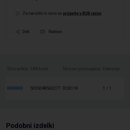
Za naročilo in ceno se
prijavite v B2B račun
Deli
Natisni
Šifra artikla
EAN koda
Šifra art.proizvajalca
Pakiranje
040003
5035048562277
DCB118
1 / 1
Podobni izdelki