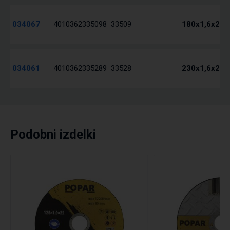
034067
4010362335098
33509
180x1,6x22 
034061
4010362335289
33528
230x1,6x22 
Podobni izdelki