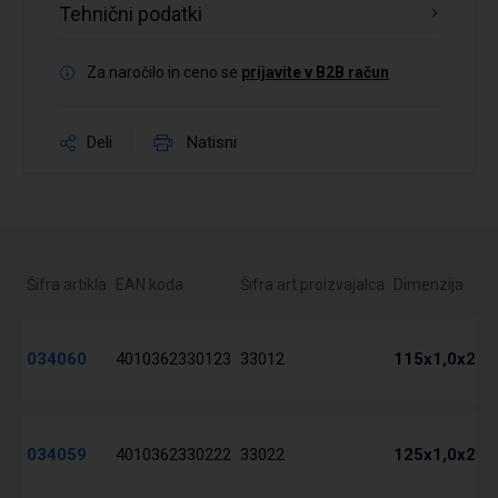
Tehnični podatki
Za naročilo in ceno se
prijavite v B2B račun
Deli
Natisni
Šifra artikla
EAN koda
Šifra art.proizvajalca
Dimenzija
034060
4010362330123
33012
115x1,0x22 
034059
4010362330222
33022
125x1,0x22 