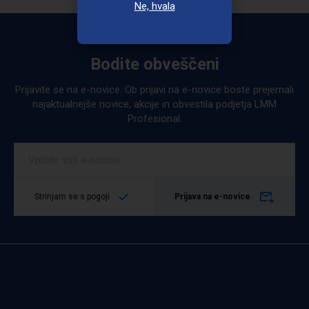
Ne, hvala
Bodite obveščeni
Prijavite se na e-novice. Ob prijavi na e-novice boste prejemali
najaktualnejše novice, akcije in obvestila podjetja LMM
Profesional.
Strinjam se s pogoji
Prijava na e-novice