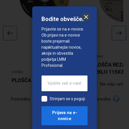
Bodite obveščeni
Prijavite se na e-novice.
Ob prijavi na e-novice
boste prejemali
najaktualnejše novice,
akcije in obvestila
POPAR
podjetja LMM
PLOŠČA REZAL
Profesional.
JEKLO 115X3,0
POPAR
PLOŠČA REZALNA ZA INOX
Na voljo več di
Strinjam se s pogoji
038394
Poizvedba
Poizvedba
Šifra:
Podrobno
Podrobno
Prijava na e-
novice