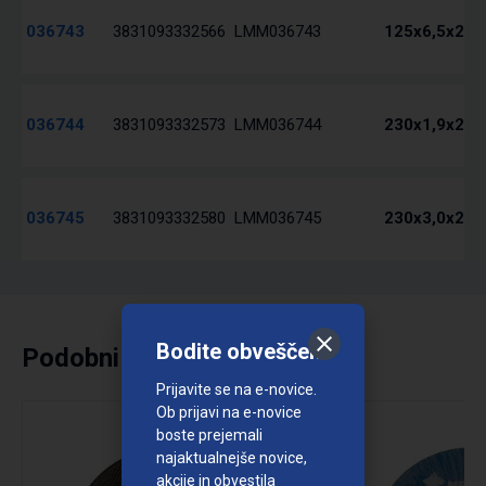
036743
3831093332566
LMM036743
125x6,5x22 
036744
3831093332573
LMM036744
230x1,9x22 
036745
3831093332580
LMM036745
230x3,0x22 
Bodite obveščeni
Podobni izdelki
Prijavite se na e-novice.
Ob prijavi na e-novice
boste prejemali
najaktualnejše novice,
akcije in obvestila