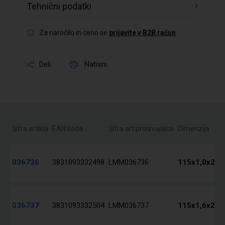
Tehnični podatki
Za naročilo in ceno se
prijavite v B2B račun
Deli
Natisni
Šifra artikla
EAN koda
Šifra art.proizvajalca
Dimenzija
036736
3831093332498
LMM036736
115x1,0x22 
036737
3831093332504
LMM036737
115x1,6x22 