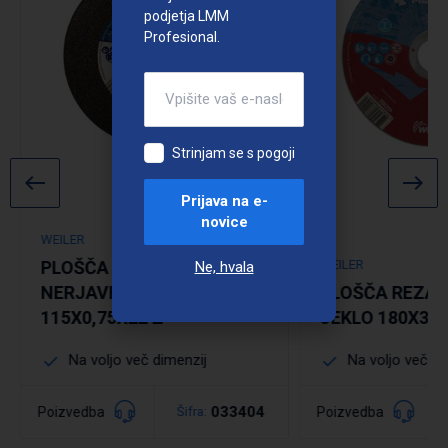
podjetja LMM
Profesional.
Strinjam se s pogoji
Prijava na e-
novice
WEILER
PLOŠČA REZALNA ZA
WEILER
Ne, hvala
NERJAVEČE MATERIALE
PLOŠČA REZAL
115X0,75X22 Z
JEKLO 180X3,0
Na voljo več dimenzij
Na voljo več di
033404
Poizvedba
Poizvedba
Šifra:
Podrobno
Podrobno