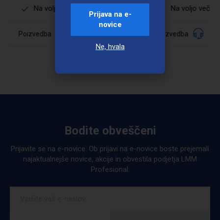
Na voljo več dimenzij
Na voljo več di
Prijava na e-
novice
035511
Poizvedba
Poizvedba
Šifra:
Podrobno
Ne, hvala
Podrobno
Bodite obveščeni
Prijavite se na e-novice. Ob prijavi na e-novice boste prejemali
najaktualnejše novice, akcije in obvestila podjetja LMM
Profesional.