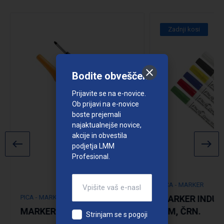
Zadnji kosi
Bodite obveščeni
Prijavite se na e-novice.
Ob prijavi na e-novice
boste prejemali
najaktualnejše novice,
akcije in obvestila
podjetja LMM
Profesional.
PICA - MARKER
PICA - MARKER
MARKER INDUST
MARKER INK XXL MODRA
MM, ČRN.
Strinjam se s pogoji