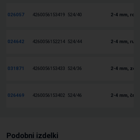
026057
4260056153419
524/40
2-4 mm, rdeč
024642
4260056152214
524/44
2-4 mm, rum
031871
4260056153433
524/36
2-4 mm, zel
026469
4260056153402
524/46
2-4 mm, črn.
Podobni izdelki