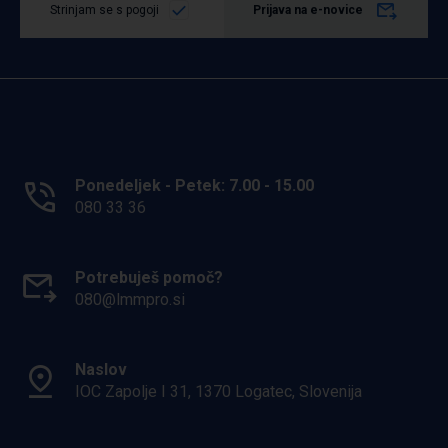
Strinjam se s pogoji
Prijava na e-novice
Ponedeljek - Petek: 7.00 - 15.00
080 33 36
Potrebuješ pomoč?
080@lmmpro.si
Naslov
IOC Zapolje I 31, 1370 Logatec, Slovenija