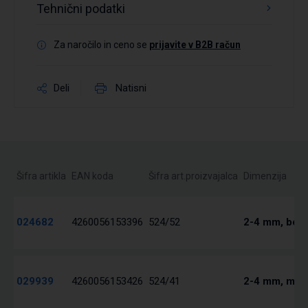
Tehnični podatki
Za naročilo in ceno se
prijavite v B2B račun
Deli
Natisni
Šifra artikla
EAN koda
Šifra art.proizvajalca
Dimenzija
024682
4260056153396
524/52
2-4 mm, bel.
029939
4260056153426
524/41
2-4 mm, mod