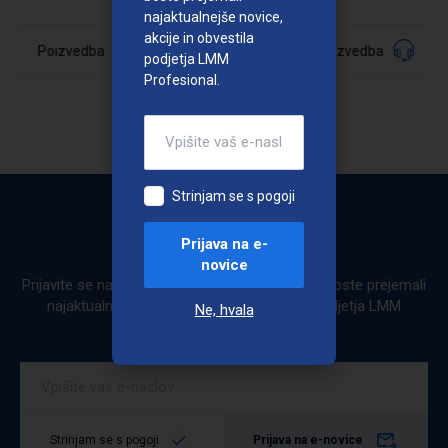
najaktualnejše novice,
akcije in obvestila
015506
Poizvedba
Poizvedba
Šifra:
podjetja LMM
Podrobno
Profesional.
Podrobno
Strinjam se s pogoji
Bodite obveščeni
Prijava na e-
novice
Prijavite se na e-novice. Ob prijavi na e-novice boste prejemali
najaktualnejše novice, akcije in obvestila podjetja LMM
Ne, hvala
Profesional.
Strinjam se s pogoji
Prijava na e-novice