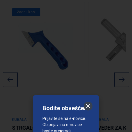
Zadnji kosi
Bodite obveščeni
Prijavite se na e-novice.
KUBALA
KUBALA
Ob prijavi na e-novice
STRGALO ZA FUGE
SVEDER ZA KE
boste prejemali