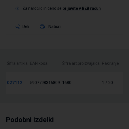
Za naročilo in ceno se
prijavite v B2B račun
Deli
Natisni
Šifra artikla
EAN koda
Šifra art.proizvajalca
Pakiranje
027112
5907798316809
1680
1 / 20
Podobni izdelki