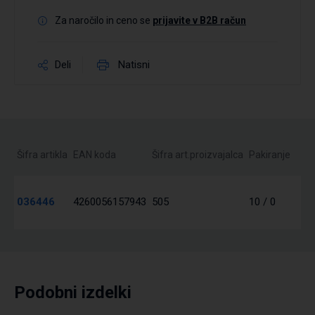
Za naročilo in ceno se
prijavite v B2B račun
Deli
Natisni
Šifra artikla
EAN koda
Šifra art.proizvajalca
Pakiranje
036446
4260056157943
505
10 / 0
Podobni izdelki