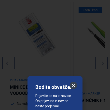
Zadnji kosi
PICA - MARKER
Bodite obveščeni
MINICE DRY
VODOODPORNE BELA.
PICA - MARKER
Prijavite se na e-novice.
SVINČNIK FINE
Ob prijavi na e-novice
Na voljo več dimenzij
boste prejemali