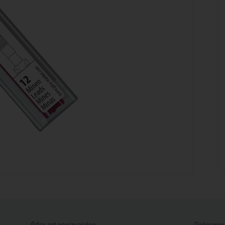
Šifra art.proizvajalca
Pakiranje