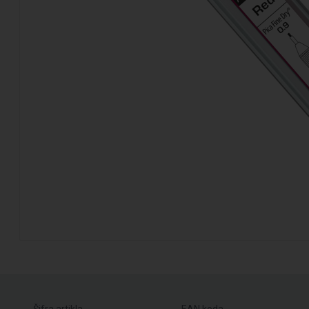
Šifra artikla
EAN koda