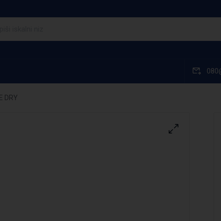
080
NE DRY