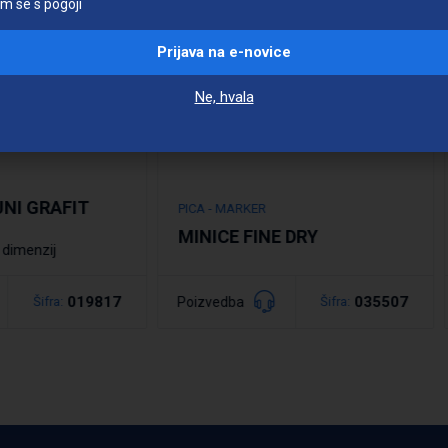
am se s pogoji
Prijava na e-novice
Ne, hvala
UNI GRAFIT
PICA - MARKER
MINICE FINE DRY
 dimenzij
019817
035507
Poizvedba
Šifra:
Šifra:
bno
Podrobno