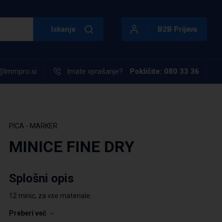
Iskanje
B2B Prijava
@lmmpro.si
Imate vprašanje?
Pokličite: 080 33 36
PICA - MARKER
MINICE FINE DRY
Splošni opis
12 minic, za vse materiale.
Preberi več