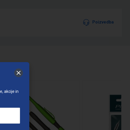
Poizvedba
, akcije in