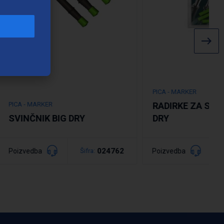
PICA - MARKER
PICA - MARKER
RADIRKE ZA SVIN
SVINČNIK BIG DRY
DRY
024762
Poizvedba
Poizvedba
Šifra:
Podrobno
Podrobno