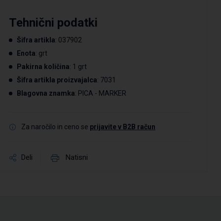
Tehnični podatki
Šifra artikla
: 037902
Enota
: grt
Pakirna količina
: 1 grt
Šifra artikla proizvajalca
: 7031
Blagovna znamka
: PICA - MARKER
Za naročilo in ceno se
prijavite v B2B račun
Deli
Natisni