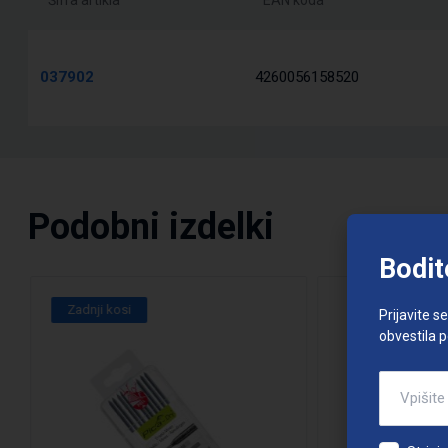
037902
4260056158520
Podobni izdelki
Bodit
Zadnji kosi
Prijavite s
obvestila 