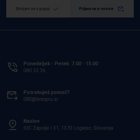
Strinjam se s pogoji
Prijava na e-novice
Ponedeljek - Petek: 7.00 - 15.00
080 33 36
Potrebuješ pomoč?
080@lmmpro.si
Naslov
IOC Zapolje I 31, 1370 Logatec, Slovenija