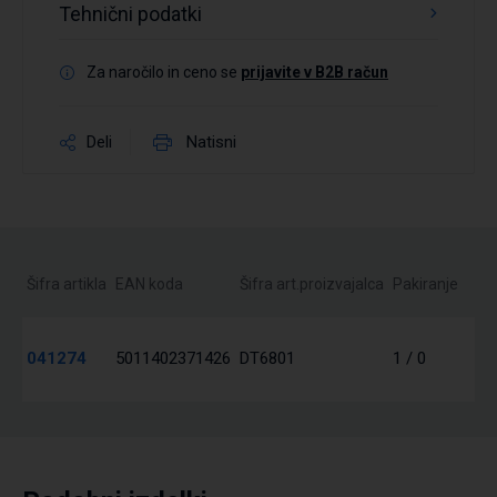
Tehnični podatki
Za naročilo in ceno se
prijavite v B2B račun
Deli
Natisni
Šifra artikla
EAN koda
Šifra art.proizvajalca
Pakiranje
041274
5011402371426
DT6801
1 / 0