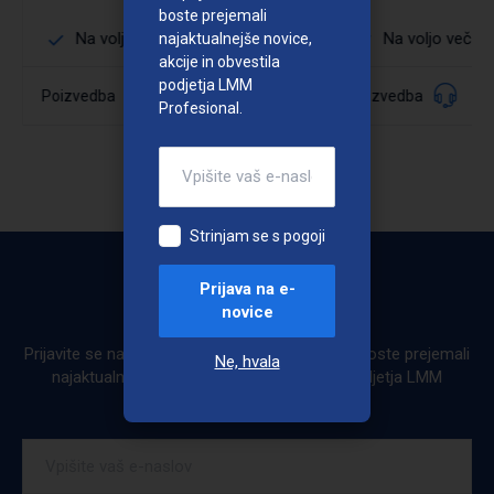
boste prejemali
Na voljo več dimenzij
Na voljo več di
najaktualnejše novice,
akcije in obvestila
podjetja LMM
009836
Poizvedba
Poizvedba
Šifra:
Profesional.
Podrobno
Podrobno
Strinjam se s pogoji
Prijava na e-
Bodite obveščeni
novice
Prijavite se na e-novice. Ob prijavi na e-novice boste prejemali
Ne, hvala
najaktualnejše novice, akcije in obvestila podjetja LMM
Profesional.