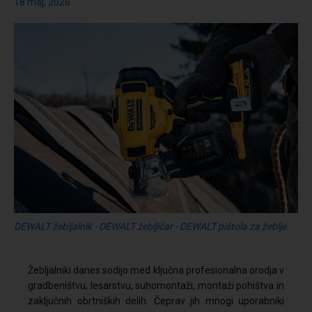
18 maj, 2026
DEWALT žebljalnik - DEWALT žebljičar - DEWALT pištola za žeblje
Žebljalniki danes sodijo med ključna profesionalna orodja v
gradbeništvu, lesarstvu, suhomontaži, montaži pohištva in
zaključnih obrtniških delih. Čeprav jih mnogi uporabniki