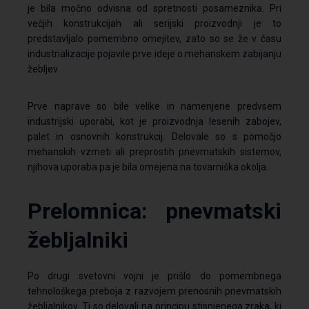
je bila močno odvisna od spretnosti posameznika. Pri
večjih konstrukcijah ali serijski proizvodnji je to
predstavljalo pomembno omejitev, zato so se že v času
industrializacije pojavile prve ideje o mehanskem zabijanju
žebljev.
Prve naprave so bile velike in namenjene predvsem
industrijski uporabi, kot je proizvodnja lesenih zabojev,
palet in osnovnih konstrukcij. Delovale so s pomočjo
mehanskih vzmeti ali preprostih pnevmatskih sistemov,
njihova uporaba pa je bila omejena na tovarniška okolja.
Prelomnica: pnevmatski
žebljalniki
Po drugi svetovni vojni je prišlo do pomembnega
tehnološkega preboja z razvojem prenosnih pnevmatskih
žebljalnikov. Ti so delovali na principu stisnjenega zraka, ki