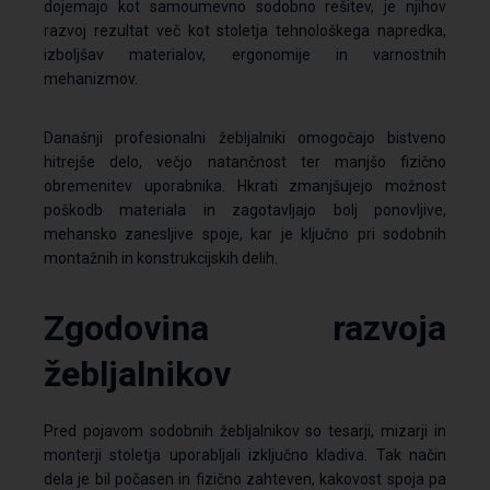
dojemajo kot samoumevno sodobno rešitev, je njihov
razvoj rezultat več kot stoletja tehnološkega napredka,
izboljšav materialov, ergonomije in varnostnih
mehanizmov.
Današnji profesionalni žebljalniki omogočajo bistveno
hitrejše delo, večjo natančnost ter manjšo fizično
obremenitev uporabnika. Hkrati zmanjšujejo možnost
poškodb materiala in zagotavljajo bolj ponovljive,
mehansko zanesljive spoje, kar je ključno pri sodobnih
montažnih in konstrukcijskih delih.
Zgodovina razvoja
žebljalnikov
Pred pojavom sodobnih žebljalnikov so tesarji, mizarji in
monterji stoletja uporabljali izključno kladiva. Tak način
dela je bil počasen in fizično zahteven, kakovost spoja pa