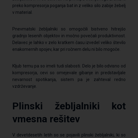
preko kompresorja poganja bat in z veliko silo zabije žebelj
v material.
Pnevmatski žebljalniki so omogočili bistveno hitrejšo
gradnjo lesenih objektov in močno povečali produktivnost.
Delavec je lahko v zelo kratkem času izvedel veliko število
enakomernih spojev, kar pri ročnem delu ni bilo mogoče.
Kljub temu pa so imeli tudi slabosti. Delo je bilo odvisno od
kompresorja, cevi so omejevale gibanje in predstavljale
nevarnost spotikanja, sistem pa je zahteval redno
vzdrževanje.
Plinski žebljalniki kot
vmesna rešitev
V devetdesetih letih so se pojavili plinski žebljalniki, ki so