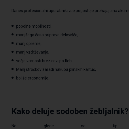
Danes profesionalni uporabniki vse pogosteje prehajajo na akum
popolne mobilnosti,
manjšega časa priprave delovišča,
manj opreme,
manj vzdrževanja,
večje varnosti brez cevi po tleh,
Manj stroškov zaradi nakupa plinskih kartuš,
boljše ergonomije.
Kako
deluje
sodoben
žebljalnik
?
Ne glede na tip