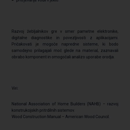
pritrjevanje vodil v jeklo.
Razvoj žebljalnikov gre v smer pametne elektronike,
digitalne diagnostike in povezljivosti z aplikacijami.
Pričakovati je mogoče napredne sisteme, ki bodo
samodejno prilagajali moč glede na material, zaznavali
obrabo komponent in omogočali analizo uporabe orodja.
Viri:
National Association of Home Builders (NAHB) – razvoj
konstrukcijskih pritrdilnih sistemov.
Wood Construction Manual – American Wood Council.