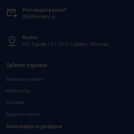
Potrebuješ pomoč?
080@lmmpro.si
Naslov
IOC Zapolje I 31, 1370 Logatec, Slovenija
Spletna trgovina
Dostava in prevzem
Načini plačila
Vsi izdelki
Blagovne znamke
Svetovanje in podpora