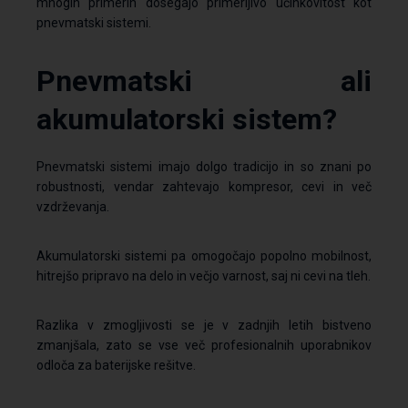
mnogih primerih dosegajo primerljivo učinkovitost kot
pnevmatski sistemi.
Pnevmatski ali
akumulatorski sistem?
Pnevmatski sistemi imajo dolgo tradicijo in so znani po
robustnosti, vendar zahtevajo kompresor, cevi in več
vzdrževanja.
Akumulatorski sistemi pa omogočajo popolno mobilnost,
hitrejšo pripravo na delo in večjo varnost, saj ni cevi na tleh.
Razlika v zmogljivosti se je v zadnjih letih bistveno
zmanjšala, zato se vse več profesionalnih uporabnikov
odloča za baterijske rešitve.