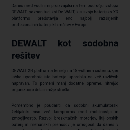
Danes med vodilnimi proizvajalci na tem področju izstopa
DEWALT, poznan tudi kot De WALT, ki s svojo baterijsko XR
platformo predstavlja eno najbolj razširjenih
profesionalnih baterijskih rešitev v Evropi.
DEWALT kot sodobna
rešitev
DEWALT XR platforma temelji na 18-voltnem sistemu, kjer
lahko uporabnik isto baterijo uporablja na več različnih
napravah. To pomeni manj dodatne opreme, hitrejšo
organizacijo dela in nižje stroške.
Pomembno je poudariti, da sodobni akumulatorski
žebljalniki niso več kompromis med mobilnostjo in
zmogljivostjo. Razvoj brezkrtačnih motorjev, litij-ionskih
baterij in mehanskih prenosov je omogočil, da danes v