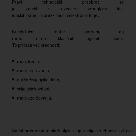
Pravi tehnološki preobrat se
je zgodil z razvojem zmogljivih litij-
ionskih baterij in brezkrtačnih elektromotorjev.
Brezkrtačni motor pomeni, da
motor nima klasičnih oglenih ščetk.
To prinaša več prednosti:
manj trenja,
manj segrevanja,
daljšo življenjsko dobo,
višjo učinkovitost,
manj vzdrževanja.
Sodobni akumulatorski žebljalniki uporabljajo mehanski vztrajnik 