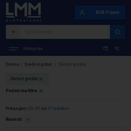
B2B Prijava
Kategorija
Domov
Svedri in pribor
Dleta in grezila
Dleta in grezila
Počisti vse filtre
Prikazujem
25–37
od
37 Izdelkov
Razvrsti