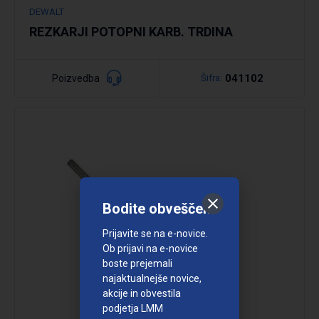
DEWALT
REZKARJI POTOPNI KARB. TRDINA
041102
Poizvedba
Šifra:
Bodite obveščeni
Prijavite se na e-novice.
Podrobno
Ob prijavi na e-novice
boste prejemali
najaktualnejše novice,
akcije in obvestila
podjetja LMM