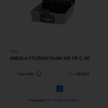
RUKO
GREZILA STOŽČASTA DIN 335 TIP C, 90°
031431
Poizvedba
Šifra:
1
2
Prikazujem
25–37
od
37 Izdelkov