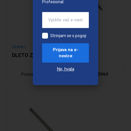
Profesional.
Strinjam se s pogoji
DEWALT
Prijava na e-
DLETO ZA UDARNA KLADIVA
novice
Ne, hvala
040969
Poizvedba
Šifra: