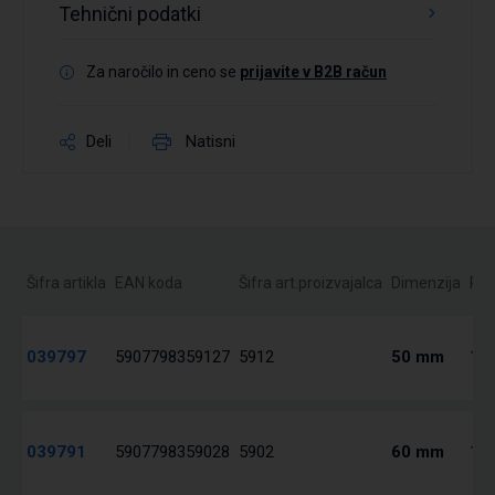
Tehnični podatki
Za naročilo in ceno se
prijavite v B2B račun
Deli
Natisni
Šifra artikla
EAN koda
Šifra art.proizvajalca
Dimenzija
Pak
039797
5907798359127
5912
50 mm
1 /
039791
5907798359028
5902
60 mm
1 /