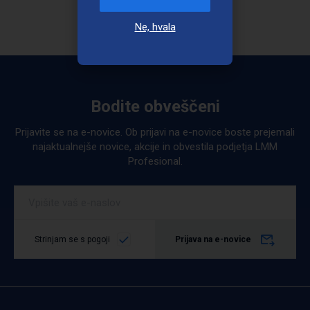
Ne, hvala
Bodite obveščeni
Prijavite se na e-novice. Ob prijavi na e-novice boste prejemali
najaktualnejše novice, akcije in obvestila podjetja LMM
Profesional.
Strinjam se s pogoji
Prijava na e-novice