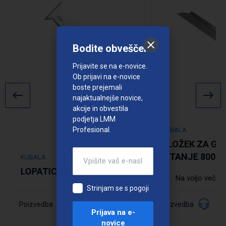
Bodite obveščeni
Prijavite se na e-novice.
Ob prijavi na e-novice
boste prejemali
najaktualnejše novice,
akcije in obvestila
podjetja LMM
Profesional.
KUBALA
VLOŽEK ZA GL
KITANJE 800 
KUBALA
LOPATICA UNIVERZALNA
Na voljo več di
Strinjam se s pogoji
035682
Poizvedba
Poizvedba
Šifra:
Prijava na e-
novice
Podrobno
Podrobno