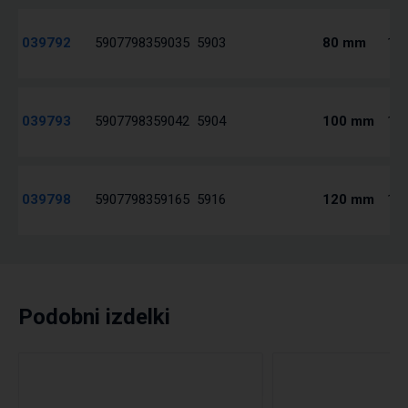
039792
5907798359035
5903
80 mm
1 /
039793
5907798359042
5904
100 mm
1 /
039798
5907798359165
5916
120 mm
1 /
Podobni izdelki