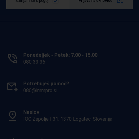
Strinjam se s pogoji
Prijava na e-novice
Ponedeljek - Petek: 7.00 - 15.00
080 33 36
Potrebuješ pomoč?
080@lmmpro.si
Naslov
IOC Zapolje I 31, 1370 Logatec, Slovenija