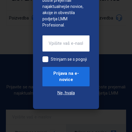
boste prejemali
najaktualnejše novice,
akcije in obvestila
040930
Poizvedba
Poizvedba
Šifra:
podjetja LMM
Profesional.
Podrobno
Strinjam se s pogoji
Prijava na e-
Bodite obveščeni
novice
Prijavite se na e-novice. Ob prijavi na e-novice boste prejemali
Ne, hvala
najaktualnejše novice, akcije in obvestila podjetja LMM
Profesional.