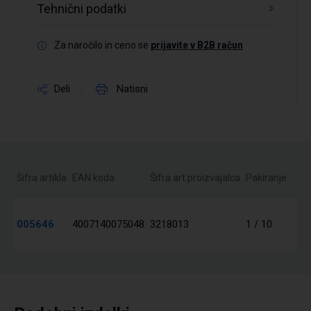
Tehnični podatki
Za naročilo in ceno se
prijavite v B2B račun
Deli
Natisni
Šifra artikla
EAN koda
Šifra art.proizvajalca
Pakiranje
005646
4007140075048
3218013
1 / 10