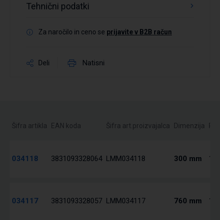
Tehnični podatki
Za naročilo in ceno se
prijavite v B2B račun
Deli
Natisni
Šifra artikla
EAN koda
Šifra art.proizvajalca
Dimenzija
Pak
034118
3831093328064
LMM034118
300 mm
1 /
034117
3831093328057
LMM034117
760 mm
1 /