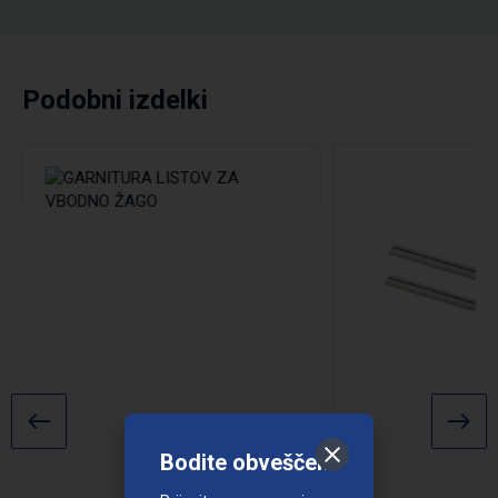
Podobni izdelki
Podrobno
Bodite obveščeni