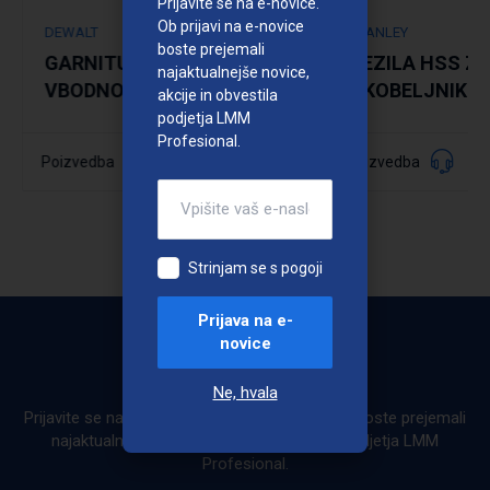
Prijavite se na e-novice.
Ob prijavi na e-novice
DEWALT
STANLEY
boste prejemali
GARNITURA LISTOV ZA
REZILA HSS Z
najaktualnejše novice,
VBODNO ŽAGO
SKOBELJNIK - 
akcije in obvestila
podjetja LMM
Profesional.
040531
Poizvedba
Poizvedba
Šifra:
Podrobno
Strinjam se s pogoji
Prijava na e-
novice
Bodite obveščeni
Ne, hvala
Prijavite se na e-novice. Ob prijavi na e-novice boste prejemali
najaktualnejše novice, akcije in obvestila podjetja LMM
Profesional.