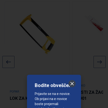
Bodite obveščeni
RUKO
POPAR
LISTI ZA ŽAGO 
Prijavite se na e-novice.
LOK ZA KOVINO
8901
Ob prijavi na e-novice
boste prejemali