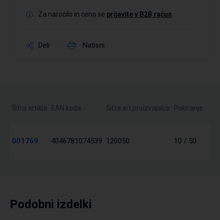
Za naročilo in ceno se
prijavite v B2B račun
Deli
Natisni
Šifra artikla
EAN koda
Šifra art.proizvajalca
Pakiranje
001769
4046781074539
120050
10 / 50
Podobni izdelki