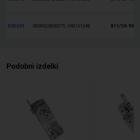
038349
3838923850375
040131548
811/50-90 L
Podobni izdelki