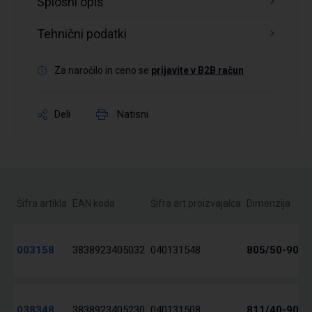
Splošni opis
Tehnični podatki
Za naročilo in ceno se
prijavite v B2B račun
Deli
Natisni
Šifra artikla
EAN koda
Šifra art.proizvajalca
Dimenzija
003158
3838923405032
040131548
805/50-90 L
038348
3838923405230
040131508
811/40-90 L