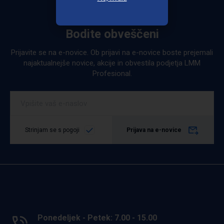
Bodite obveščeni
Prijavite se na e-novice. Ob prijavi na e-novice boste prejemali
najaktualnejše novice, akcije in obvestila podjetja LMM
Profesional.
Strinjam se s pogoji
Prijava na e-novice
Ponedeljek - Petek: 7.00 - 15.00