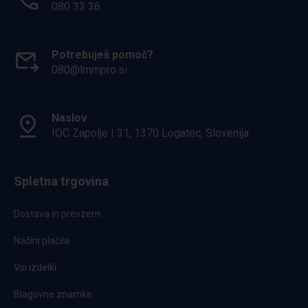
080 33 36
Potrebuješ pomoč?
080@lmmpro.si
Naslov
IOC Zapolje I 31, 1370 Logatec, Slovenija
Spletna trgovina
Dostava in prevzem
Načini plačila
Vsi izdelki
Blagovne znamke