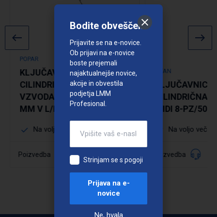
Bodite obveščeni
Prijavite se na e-novice.
Ob prijavi na e-novice
POPAR
boste prejemali
KLJUČAVNICA
TITAN
najaktualnejše novice,
akcije in obvestila
CILINDRIČNA BREZ
KLJUČAVNICA
podjetja LMM
VZVODA 50/90/9/18 80
CILINDRIČNA 
Profesional.
MM V L/D ZAM
MIDI 8-PZ/50-9
Na voljo več dimenzij
Na voljo več di
Podrobno
Podrobno
008245
Poizvedba
Poizvedba
Šifra:
Strinjam se s pogoji
Prijava na e-
novice
Ne, hvala